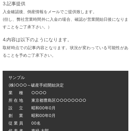
3.記事提供
入金確認後、倒産情報をメールでご提供致します。
(但し、弊社営業時間外に入金の場合、確認が営業開始日後になりま
すことをご了承下さい。）
4.内容は以下のようになります。
取材時点での記事内容となります。状況が変わっている可能性があ
ることを予めご了承下さい。
サンプル
(株)○○○～破産手続開始決定
業 種 ○○○○
所 在 地 東京都豊島区○○○○○○○○
設 立 昭和00年0月
創 業 昭和00年0月
従 業 員 00名
代 表 者 東経 太郎