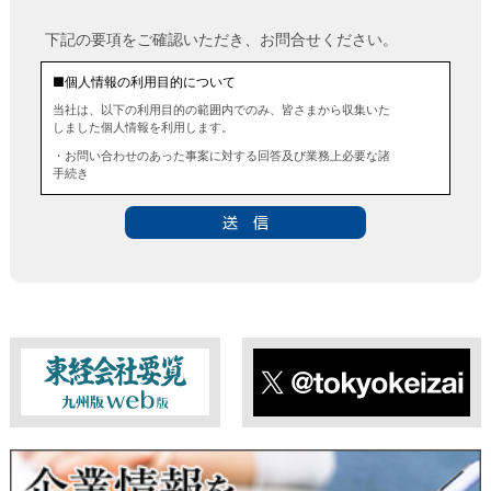
下記の要項をご確認いただき、お問合せください。
■個人情報の利用目的について
当社は、以下の利用目的の範囲内でのみ、皆さまから収集いた
しました個人情報を利用します。
・お問い合わせのあった事案に対する回答及び業務上必要な諸
手続き
・お問い合わせのあった事案に対する資料等の送付
■個人情報の第三者提供について
当社は、法令に定める場合を除き、事前にお客様の同意を得る
ことなく、個人情報を第三者に提供することはありません。ま
た、当該情報を業務委託することもありません。
■ 個人情報提供の任意性及び留意点
個人情報のご提供は任意ですが、必要な個人情報をご提供いた
だけなかった場合は、上記利用目的を達成できない場合があり
ますのでご了承ください。
東経会社要覧web版
X
■ 通知・開示・訂正・追加・削除・利用停止・提供停止について
当社は、本人が自己の個人情報について、通知・開示・訂正・
追加・削除・利用停止・提供停止の希望がございましたら、本