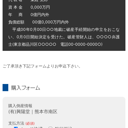
資 本 金 0,000万円
年 商 0億円内外
負債総額 00億0,000万円内外
平成00年0月00日○○地裁に破産手続開始の申立をおこな
い、0月0日開始決定を受けた。破産管財人は、○○○○弁護
士(東京都品川区○○○○○ 電話00-0000-0000○)
ご了承頂き下記フォームよりお申込下さい。
購入フォーム
購入倒産情報
(有)興陽堂｜熊本市南区
支払方法
(必須)