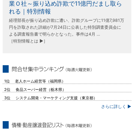
業Ｏ社～振り込め詐欺で11億円だまし取ら
れる｜特別情報
経理部長が振り込め詐欺に遭い、詐欺グループに11億7,981万
円を詐取された詳細が7月24日に公表した特別調査委員会に
よる調査報告書で明らかとなった。事件は4月 …
［特別情報とは ▶］
問合せ集中ランキング（毎週火曜更新）
1位 老人ホーム経営等（福岡県）
2位 食品スーパー経営（栃木県）
3位 システム開発・マーケティング支援（東京都）
さらに詳しく ▶
債権・動産譲渡登記リスト（毎週木曜更