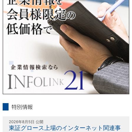
人または代理人の請求応じて、個人データの通知・開示・訂
正・追加・削除・利用停止・提供停止の請求に応じます。
受付方法は、本人確認資料（運転免許証、パスポート何れかの
コピー）、「個人情報取扱申請書」「委任状」（代理人による
申請の場合のみ必要となります）を当社宛にお送り下さい。
＜個人情報保護に関するお問合せ・相談窓口＞
東京経済株式会社
〒802-0004 北九州市小倉北区鍛冶町2丁目5-11（第一東経ビ
ル）
フリーダイヤル 0120-55-9986
受付時間 平日9：00～17：00
infolink21
特別情報
2026年8月5日 公開
東証グロース上場のインターネット関連事