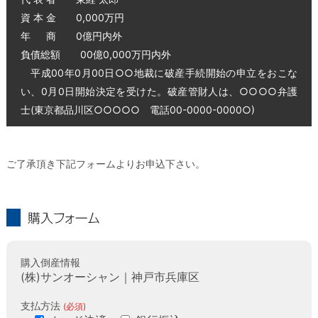
資 本 金 0,000万円
年 商 0億円内外
負債総額 00億0,000万円内外
平成00年0月00日○○地裁に破産手続開始の申立をおこな
い、0月0日開始決定を受けた。破産管財人は、○○○○弁護
士(東京都品川区○○○○○ 電話00-0000-0000○)
ご了承頂き下記フォームよりお申込下さい。
購入フォーム
購入倒産情報
(株)サンオーシャン｜神戸市兵庫区
支払方法
(必須)