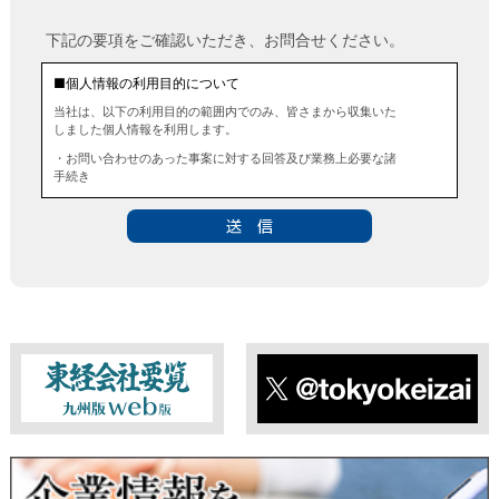
下記の要項をご確認いただき、お問合せください。
■個人情報の利用目的について
当社は、以下の利用目的の範囲内でのみ、皆さまから収集いた
しました個人情報を利用します。
・お問い合わせのあった事案に対する回答及び業務上必要な諸
手続き
・お問い合わせのあった事案に対する資料等の送付
■個人情報の第三者提供について
当社は、法令に定める場合を除き、事前にお客様の同意を得る
ことなく、個人情報を第三者に提供することはありません。ま
た、当該情報を業務委託することもありません。
■ 個人情報提供の任意性及び留意点
個人情報のご提供は任意ですが、必要な個人情報をご提供いた
だけなかった場合は、上記利用目的を達成できない場合があり
ますのでご了承ください。
東経会社要覧web版
X
■ 通知・開示・訂正・追加・削除・利用停止・提供停止について
当社は、本人が自己の個人情報について、通知・開示・訂正・
追加・削除・利用停止・提供停止の希望がございましたら、本