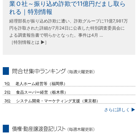
業Ｏ社～振り込め詐欺で11億円だまし取ら
れる｜特別情報
経理部長が振り込め詐欺に遭い、詐欺グループに11億7,981万
円を詐取された詳細が7月24日に公表した特別調査委員会に
よる調査報告書で明らかとなった。事件は4月 …
［特別情報とは ▶］
問合せ集中ランキング（毎週火曜更新）
1位 老人ホーム経営等（福岡県）
2位 食品スーパー経営（栃木県）
3位 システム開発・マーケティング支援（東京都）
さらに詳しく ▶
債権・動産譲渡登記リスト（毎週木曜更