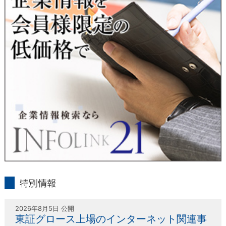
人または代理人の請求応じて、個人データの通知・開示・訂
正・追加・削除・利用停止・提供停止の請求に応じます。
受付方法は、本人確認資料（運転免許証、パスポート何れかの
コピー）、「個人情報取扱申請書」「委任状」（代理人による
申請の場合のみ必要となります）を当社宛にお送り下さい。
＜個人情報保護に関するお問合せ・相談窓口＞
東京経済株式会社
〒802-0004 北九州市小倉北区鍛冶町2丁目5-11（第一東経ビ
ル）
フリーダイヤル 0120-55-9986
受付時間 平日9：00～17：00
infolink21
特別情報
2026年8月5日 公開
東証グロース上場のインターネット関連事