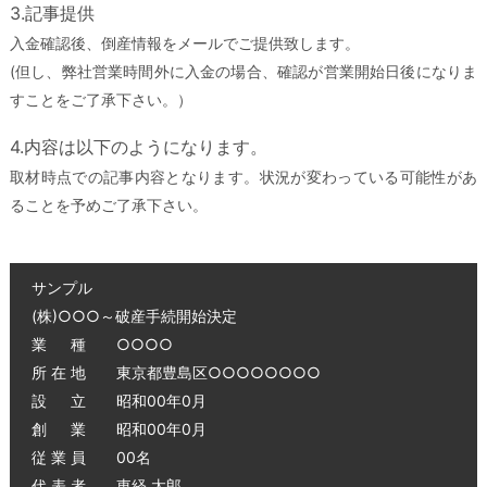
3.記事提供
入金確認後、倒産情報をメールでご提供致します。
(但し、弊社営業時間外に入金の場合、確認が営業開始日後になりま
すことをご了承下さい。）
4.内容は以下のようになります。
取材時点での記事内容となります。状況が変わっている可能性があ
ることを予めご了承下さい。
サンプル
(株)○○○～破産手続開始決定
業 種 ○○○○
所 在 地 東京都豊島区○○○○○○○○
設 立 昭和00年0月
創 業 昭和00年0月
従 業 員 00名
代 表 者 東経 太郎