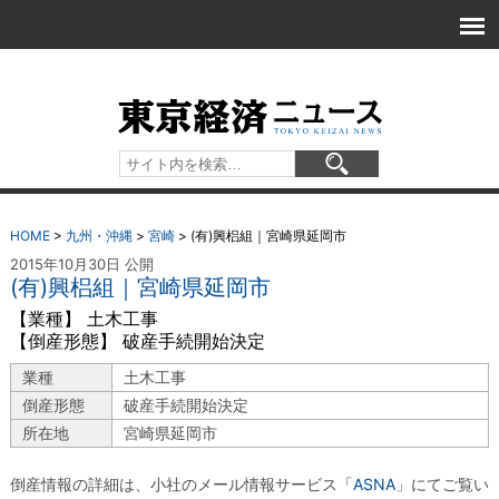
HOME
>
九州・沖縄
>
宮崎
>
(有)興梠組｜宮崎県延岡市
2015年10月30日 公開
(有)興梠組｜宮崎県延岡市
【業種】 土木工事
【倒産形態】 破産手続開始決定
業種
土木工事
倒産形態
破産手続開始決定
所在地
宮崎県延岡市
倒産情報の詳細は、小社のメール情報サービス「
ASNA
」にてご覧い