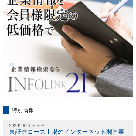
人または代理人の請求応じて、個人データの通知・開示・訂
正・追加・削除・利用停止・提供停止の請求に応じます。
受付方法は、本人確認資料（運転免許証、パスポート何れかの
コピー）、「個人情報取扱申請書」「委任状」（代理人による
申請の場合のみ必要となります）を当社宛にお送り下さい。
＜個人情報保護に関するお問合せ・相談窓口＞
東京経済株式会社
〒802-0004 北九州市小倉北区鍛冶町2丁目5-11（第一東経ビ
ル）
フリーダイヤル 0120-55-9986
受付時間 平日9：00～17：00
infolink21
特別情報
2026年8月5日 公開
東証グロース上場のインターネット関連事