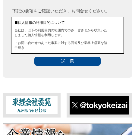
下記の要項をご確認いただき、お問合せください。
■個人情報の利用目的について
当社は、以下の利用目的の範囲内でのみ、皆さまから収集いた
しました個人情報を利用します。
・お問い合わせのあった事案に対する回答及び業務上必要な諸
手続き
・お問い合わせのあった事案に対する資料等の送付
■個人情報の第三者提供について
当社は、法令に定める場合を除き、事前にお客様の同意を得る
ことなく、個人情報を第三者に提供することはありません。ま
た、当該情報を業務委託することもありません。
■ 個人情報提供の任意性及び留意点
個人情報のご提供は任意ですが、必要な個人情報をご提供いた
だけなかった場合は、上記利用目的を達成できない場合があり
ますのでご了承ください。
東経会社要覧web版
X
■ 通知・開示・訂正・追加・削除・利用停止・提供停止について
当社は、本人が自己の個人情報について、通知・開示・訂正・
追加・削除・利用停止・提供停止の希望がございましたら、本