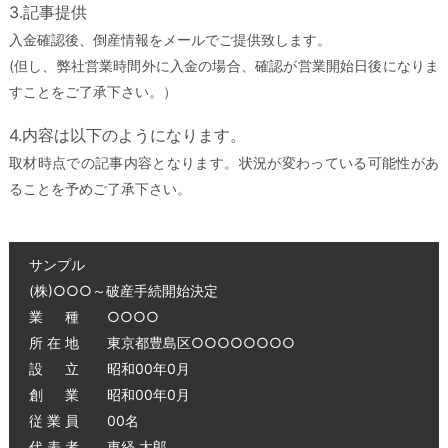
3.記事提供
入金確認後、倒産情報をメールでご提供致します。
(但し、弊社営業時間外に入金の場合、確認が営業開始日後になりま
すことをご了承下さい。）
4.内容は以下のようになります。
取材時点での記事内容となります。状況が変わっている可能性があ
ることを予めご了承下さい。
サンプル
(株)○○○～破産手続開始決定
業 種 ○○○○
所 在 地 東京都豊島区○○○○○○○○
設 立 昭和00年0月
創 業 昭和00年0月
従 業 員 00名
代 表 者 東経 太郎