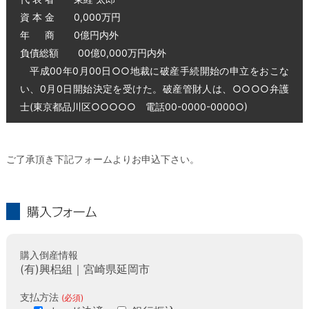
資 本 金 0,000万円
年 商 0億円内外
負債総額 00億0,000万円内外
平成00年0月00日○○地裁に破産手続開始の申立をおこな
い、0月0日開始決定を受けた。破産管財人は、○○○○弁護
士(東京都品川区○○○○○ 電話00-0000-0000○)
ご了承頂き下記フォームよりお申込下さい。
購入フォーム
購入倒産情報
(有)興梠組｜宮崎県延岡市
支払方法
(必須)