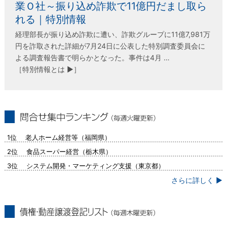
業Ｏ社～振り込め詐欺で11億円だまし取ら
れる｜特別情報
経理部長が振り込め詐欺に遭い、詐欺グループに11億7,981万
円を詐取された詳細が7月24日に公表した特別調査委員会に
よる調査報告書で明らかとなった。事件は4月 …
［特別情報とは ▶］
問合せ集中ランキング（毎週火曜更新）
1位 老人ホーム経営等（福岡県）
2位 食品スーパー経営（栃木県）
3位 システム開発・マーケティング支援（東京都）
さらに詳しく ▶
債権・動産譲渡登記リスト（毎週木曜更