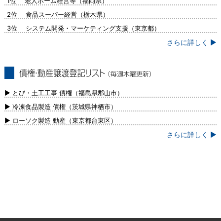
1位 老人ホーム経営等（福岡県）
2位 食品スーパー経営（栃木県）
3位 システム開発・マーケティング支援（東京都）
さらに詳しく ▶
債権・動産譲渡登記リスト（毎週木曜更
新）
▶ とび・土工工事 債権（福島県郡山市）
▶ 冷凍食品製造 債権（茨城県神栖市）
▶ ローソク製造 動産（東京都台東区）
さらに詳しく ▶