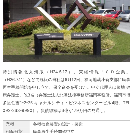
特別情報北九州版（H24.5.17）、東経情報「ＣＤ企業」
（H26.7.11）などで既報の当社は6月12日、福岡地裁小倉支部に民事
再生手続開始を申し立て、保全命令を受けた。申立代理人は敷地 健
康弁護士、他3名（弁護士法人北浜法律事務所福岡事務所、福岡市博
多区住吉1-2-25 キャナルシティ・ビジネスセンタービル4階、TEL
092-263-9990）。負債総額は6億7,479万円の見通し。
業種
各種検査装置の設計・製造
倒産形態
民事再生手続開始申立