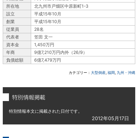
所在地
北九州市戸畑区中原新町1-3
設立
平成15年10月
創業
平成15年10月
従業員
28名
代表者
笠田 文一
資本金
1,450万円
年商
9億7,210万円内外（26/9）
負債総額
6億7,479万円
カテゴリー：
大型倒産
,
福岡
,
九州・沖縄
特別情報掲載
特別情報本文に掲載された日付です。
2012年05月17日