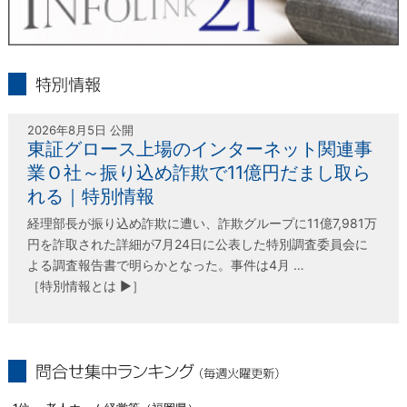
infolink21
特別情報
2026年8月5日 公開
東証グロース上場のインターネット関連事
業Ｏ社～振り込め詐欺で11億円だまし取ら
れる｜特別情報
経理部長が振り込め詐欺に遭い、詐欺グループに11億7,981万
円を詐取された詳細が7月24日に公表した特別調査委員会に
よる調査報告書で明らかとなった。事件は4月 …
［特別情報とは ▶］
問合せ集中ランキング（毎週火曜更新）