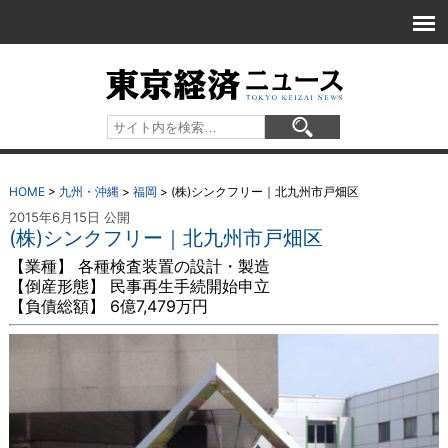
HOME
>
九州・沖縄
>
福岡
>
(株)シンクフリー｜北九州市戸畑区
2015年6月15日 公開
(株)シンクフリー｜北九州市戸畑区
【業種】 各種検査装置の設計・製造
【倒産形態】 民事再生手続開始申立
【負債総額】 6億7,479万円