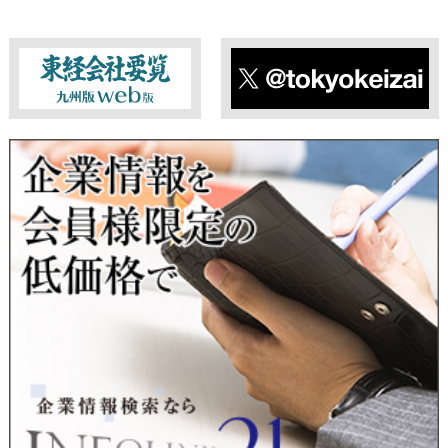
た、当該情報を業務委託することもありません。
■ 個人情報提供の任意性及び留意点
個人情報のご提供は任意ですが、必要な個人情報をご提供いた
だけなかった場合は、上記利用目的を達成できない場合があり
ますのでご了承ください。
東経会社要覧web版
X
■ 通知・開示・訂正・追加・削除・利用停止・提供停止について
当社は、本人が自己の個人情報について、通知・開示・訂正・
追加・削除・利用停止・提供停止の希望がございましたら、本
人または代理人の請求応じて、個人データの通知・開示・訂
正・追加・削除・利用停止・提供停止の請求に応じます。
受付方法は、本人確認資料（運転免許証、パスポート何れかの
コピー）、「個人情報取扱申請書」「委任状」（代理人による
申請の場合のみ必要となります）を当社宛にお送り下さい。
＜個人情報保護に関するお問合せ・相談窓口＞
東京経済株式会社
〒802-0004 北九州市小倉北区鍛冶町2丁目5-11（第一東経ビ
ル）
フリーダイヤル 0120-55-9986
受付時間 平日9：00～17：00