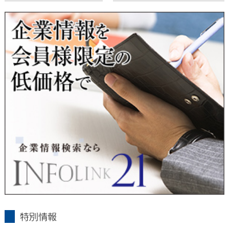
東経会社要覧web版
X
■ 通知・開示・訂正・追加・削除・利用停止・提供停止について
当社は、本人が自己の個人情報について、通知・開示・訂正・
追加・削除・利用停止・提供停止の希望がございましたら、本
人または代理人の請求応じて、個人データの通知・開示・訂
正・追加・削除・利用停止・提供停止の請求に応じます。
受付方法は、本人確認資料（運転免許証、パスポート何れかの
コピー）、「個人情報取扱申請書」「委任状」（代理人による
申請の場合のみ必要となります）を当社宛にお送り下さい。
＜個人情報保護に関するお問合せ・相談窓口＞
東京経済株式会社
〒802-0004 北九州市小倉北区鍛冶町2丁目5-11（第一東経ビ
ル）
フリーダイヤル 0120-55-9986
受付時間 平日9：00～17：00
infolink21
特別情報