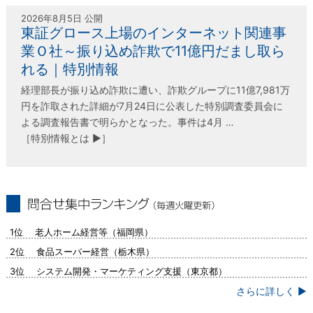
2026年8月5日 公開
東証グロース上場のインターネット関連事
業Ｏ社～振り込め詐欺で11億円だまし取ら
れる｜特別情報
経理部長が振り込め詐欺に遭い、詐欺グループに11億7,981万
円を詐取された詳細が7月24日に公表した特別調査委員会に
よる調査報告書で明らかとなった。事件は4月 …
［特別情報とは ▶］
問合せ集中ランキング（毎週火曜更新）
1位 老人ホーム経営等（福岡県）
2位 食品スーパー経営（栃木県）
3位 システム開発・マーケティング支援（東京都）
さらに詳しく ▶