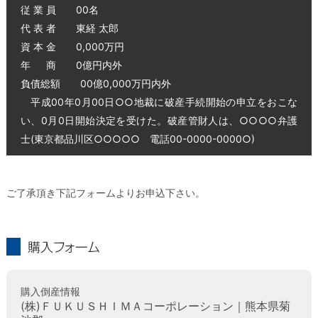
従 業 員 00名
代 表 者 東経 太郎
資 本 金 0,000万円
年 商 0億円内外
負債総額 00億0,000万円内外
平成00年0月00日○○地裁に破産手続開始の申立をおこな
い、0月0日開始決定を受けた。破産管財人は、○○○○弁護
士(東京都品川区○○○○○ 電話00-0000-0000○)
ご了承頂き下記フォームよりお申込下さい。
購入フォーム
購入倒産情報
(株)ＦＵＫＵＳＨＩＭＡコーポレーション｜熊本県菊