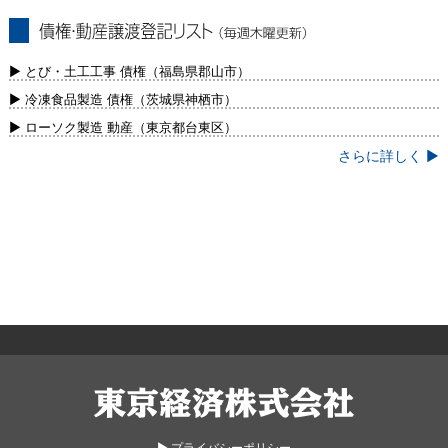
債権・動産譲渡登記リスト（毎週木曜更
新）
▶ とび・土工工事 債権（福島県郡山市）
▶ 冷凍食品製造 債権（茨城県神栖市）
▶ ローソク製造 動産（東京都台東区）
さらに詳しく ▶
東京経済株式会社
▶︎ プライバシーポリシー