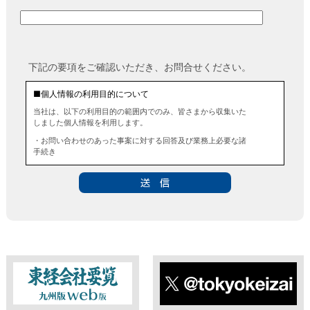
下記の要項をご確認いただき、お問合せください。
■個人情報の利用目的について
当社は、以下の利用目的の範囲内でのみ、皆さまから収集いた
しました個人情報を利用します。
・お問い合わせのあった事案に対する回答及び業務上必要な諸
手続き
・お問い合わせのあった事案に対する資料等の送付
■個人情報の第三者提供について
当社は、法令に定める場合を除き、事前にお客様の同意を得る
ことなく、個人情報を第三者に提供することはありません。ま
た、当該情報を業務委託することもありません。
■ 個人情報提供の任意性及び留意点
個人情報のご提供は任意ですが、必要な個人情報をご提供いた
だけなかった場合は、上記利用目的を達成できない場合があり
ますのでご了承ください。