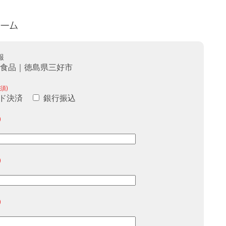
報
ラ食品｜徳島県三好市
須)
ド決済
銀行振込
)
)
)