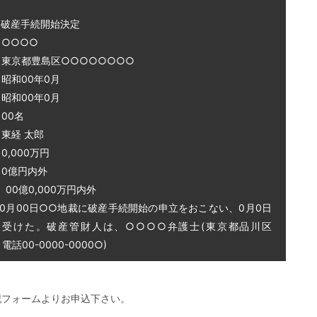
～破産手続開始決定
○○○○
 東京都豊島区○○○○○○○○
和00年0月
和00年0月
00名
東経 太郎
0,000万円
0億円内外
0億0,000万円内外
0月00日○○地裁に破産手続開始の申立をおこない、0月0日
を受けた。破産管財人は、○○○○弁護士(東京都品川区
話00-0000-0000○)
記フォームよりお申込下さい。