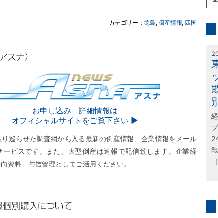
inf
カテゴリー：
徳島
,
倒産情報
,
四国
特
2
SNA
お申し込み、詳細情報は
経
オフィシャルサイトをご覧下さい ▶︎
プ
張り巡らせた調査網から入る最新の倒産情報、企業情報をメール
2
報
サービスです。また、大型倒産は速報で配信致します。企業経
［
動向資料・与信管理としてご活用ください。
購入について
問