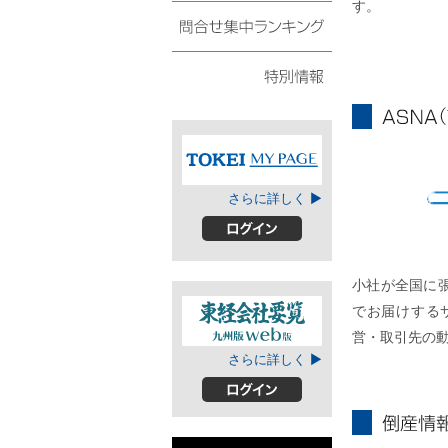
す。
債権・動産譲渡登記リ
スト
問合せ集中ランキング
特別情報
ASNA
TOKEIマイページ
さらに詳しく ▶
A
ログイン
小社が全国に
でお届けする
営・取引先の
東経会社要覧web
さらに詳しく ▶
版
ログイン
倒産情報個別