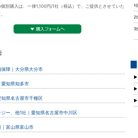
1
個別購入は、一律1,100円/1社（税込）で、ご提供とさせていた
す。
2
3
▼購入フォームへ
警備保障｜大分県大分市
債
新
▶
｜愛知県知多市
▶
｜愛知県名古屋市千種区
▶
エナジー、他1社｜愛知県名古屋市中川区
所｜富山県富山市