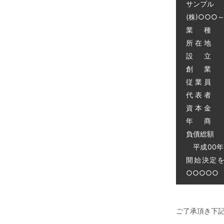
サンプル
(株)○○○
業 種 
所 在 地
設 立 昭
創 業 昭
従 業 員 
代 表 者 
資 本 金 
年 商 
負債総額 0
平成00年
開始決定
○○○○○ 電
ご了承頂き下