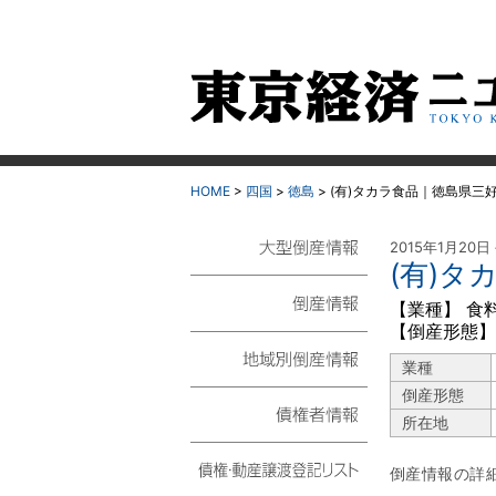
HOME
>
四国
>
徳島
>
(有)タカラ食品｜徳島県三
2015年1月20日
(有)タ
大型倒産情報
【業種】 食
【倒産形態】
倒産情報
業種
地域別倒産情報
倒産形態
所在地
債権者情報
倒産情報の詳