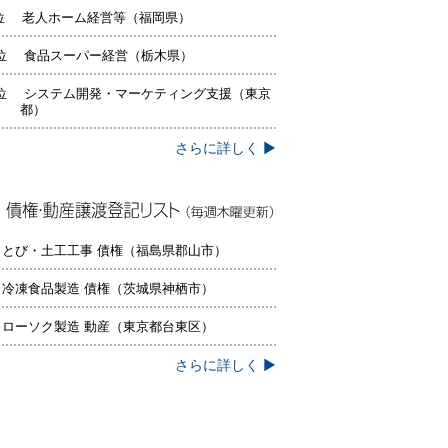
位 老人ホーム経営等（福岡県）
位 食品スーパー経営（栃木県）
位 システム開発・マーケティング支援（東京
都）
さらに詳しく ▶
権・動産譲渡登記リスト（毎週木曜更
）
 とび・土工工事 債権（福島県郡山市）
 冷凍食品製造 債権（茨城県神栖市）
 ローソク製造 動産（東京都台東区）
さらに詳しく ▶