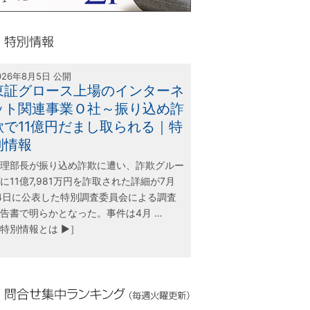
olink21
別情報
026年8月5日 公開
東証グロース上場のインターネ
ット関連事業Ｏ社～振り込め詐
欺で11億円だまし取られる｜特
別情報
理部長が振り込め詐欺に遭い、詐欺グルー
に11億7,981万円を詐取された詳細が7月
4日に公表した特別調査委員会による調査
告書で明らかとなった。事件は4月 …
特別情報とは ▶］
合せ集中ランキング（毎週火曜更新）