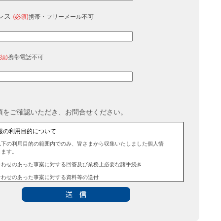
レス
(必須)
携帯・フリーメール不可
須)
携帯電話不可
項をご確認いただき、お問合せください。
報の利用目的について
以下の利用目的の範囲内でのみ、皆さまから収集いたしました個人情
します。
合わせのあった事案に対する回答及び業務上必要な諸手続き
合わせのあった事案に対する資料等の送付
報の第三者提供について
法令に定める場合を除き、事前にお客様の同意を得ることなく、個人
三者に提供することはありません。また、当該情報を業務委託するこ