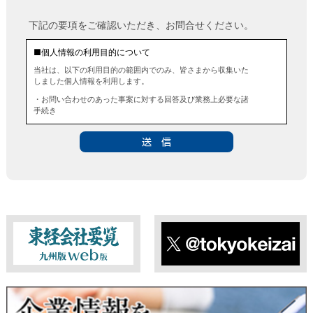
下記の要項をご確認いただき、お問合せください。
■個人情報の利用目的について
当社は、以下の利用目的の範囲内でのみ、皆さまから収集いた
しました個人情報を利用します。
・お問い合わせのあった事案に対する回答及び業務上必要な諸
手続き
・お問い合わせのあった事案に対する資料等の送付
■個人情報の第三者提供について
当社は、法令に定める場合を除き、事前にお客様の同意を得る
ことなく、個人情報を第三者に提供することはありません。ま
た、当該情報を業務委託することもありません。
■ 個人情報提供の任意性及び留意点
個人情報のご提供は任意ですが、必要な個人情報をご提供いた
だけなかった場合は、上記利用目的を達成できない場合があり
ますのでご了承ください。
東経会社要覧web版
X
■ 通知・開示・訂正・追加・削除・利用停止・提供停止について
当社は、本人が自己の個人情報について、通知・開示・訂正・
追加・削除・利用停止・提供停止の希望がございましたら、本