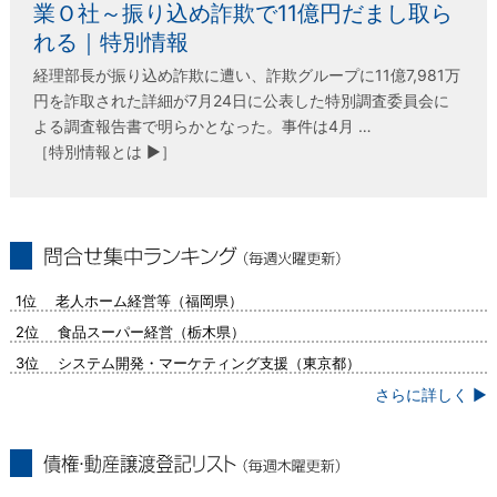
業Ｏ社～振り込め詐欺で11億円だまし取ら
れる｜特別情報
経理部長が振り込め詐欺に遭い、詐欺グループに11億7,981万
円を詐取された詳細が7月24日に公表した特別調査委員会に
よる調査報告書で明らかとなった。事件は4月 …
［特別情報とは ▶］
問合せ集中ランキング（毎週火曜更新）
1位 老人ホーム経営等（福岡県）
2位 食品スーパー経営（栃木県）
3位 システム開発・マーケティング支援（東京都）
さらに詳しく ▶
債権・動産譲渡登記リスト（毎週木曜更