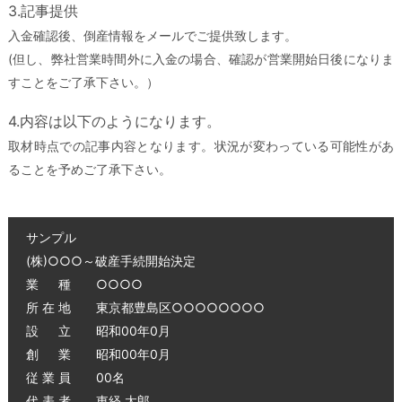
3.記事提供
入金確認後、倒産情報をメールでご提供致します。
(但し、弊社営業時間外に入金の場合、確認が営業開始日後になりま
すことをご了承下さい。）
4.内容は以下のようになります。
取材時点での記事内容となります。状況が変わっている可能性があ
ることを予めご了承下さい。
サンプル
(株)○○○～破産手続開始決定
業 種 ○○○○
所 在 地 東京都豊島区○○○○○○○○
設 立 昭和00年0月
創 業 昭和00年0月
従 業 員 00名
代 表 者 東経 太郎