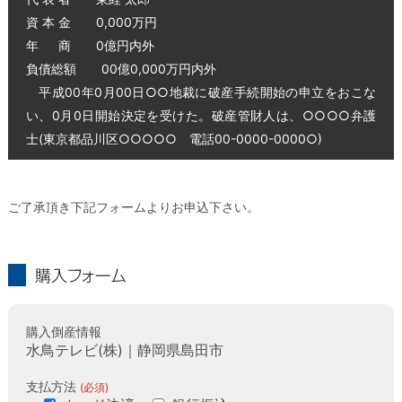
資 本 金 0,000万円
年 商 0億円内外
負債総額 00億0,000万円内外
平成00年0月00日○○地裁に破産手続開始の申立をおこな
い、0月0日開始決定を受けた。破産管財人は、○○○○弁護
士(東京都品川区○○○○○ 電話00-0000-0000○)
ご了承頂き下記フォームよりお申込下さい。
購入フォーム
購入倒産情報
水鳥テレビ(株)｜静岡県島田市
支払方法
(必須)