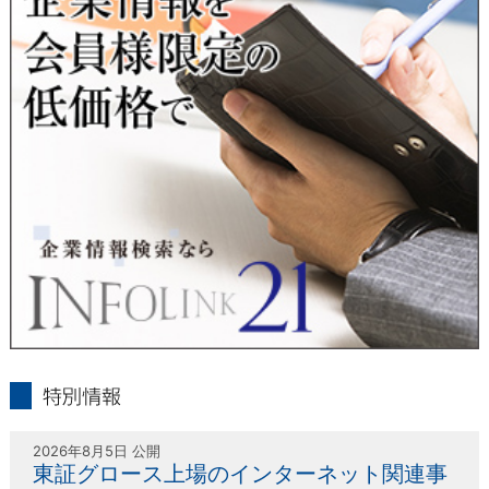
人または代理人の請求応じて、個人データの通知・開示・訂
正・追加・削除・利用停止・提供停止の請求に応じます。
受付方法は、本人確認資料（運転免許証、パスポート何れかの
コピー）、「個人情報取扱申請書」「委任状」（代理人による
申請の場合のみ必要となります）を当社宛にお送り下さい。
＜個人情報保護に関するお問合せ・相談窓口＞
東京経済株式会社
〒802-0004 北九州市小倉北区鍛冶町2丁目5-11（第一東経ビ
ル）
フリーダイヤル 0120-55-9986
受付時間 平日9：00～17：00
infolink21
特別情報
2026年8月5日 公開
東証グロース上場のインターネット関連事