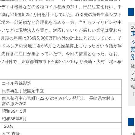
inf
ーディオ機器などの各種コイル巻線の加工、部品組立を行い、平
年商は216億6,251万円を計上していた。取引先の海外生産シフト
特
工場の一部閉鎖など合理化を進める一方、当社もフィリピンや中
2
シアなどに現地法人を置き、対応していたが厳しい業況は変わら
3月期の年商は33億5,300万円内外の計上にとどまっていた。そ
ンドネシアの現地工場が6月ごろ操業停止になったという話が浮
と先行きに注目が集まっていた中、今回の措置となった。なお、
22日付で、東京都調布市下石原2-47-10より長崎・大村工場へ移
経
プ
2
コイル巻線製造
報
民事再生手続開始申立
［
東京都府中市宮町1-22-6 のぞみビル 登記上 長崎県大村市
富の原2-760
昭和39年5月
昭和35年5月
120名
問
木下 直哉
1