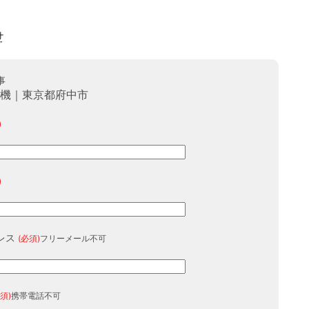
事
光機｜東京都府中市
)
)
レス
(必須)
フリーメール不可
須)
携帯電話不可