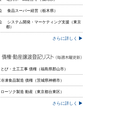
位 食品スーパー経営（栃木県）
位 システム開発・マーケティング支援（東京
都）
さらに詳しく ▶
権・動産譲渡登記リスト（毎週木曜更
）
 とび・土工工事 債権（福島県郡山市）
 冷凍食品製造 債権（茨城県神栖市）
 ローソク製造 動産（東京都台東区）
さらに詳しく ▶