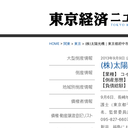
HOME
>
関東
>
東京
>
(株)太陽光機｜東京都府中
2013年9月9日 
(株)太
大型倒産情報
【業種】 コ
【倒産形態】
倒産情報
【負債総額】 
地域別倒産情報
9月6日、長崎
護士（東京都千代
債権者情報
名。監督委員は
095-827
債権・動産譲渡登記リ
新潟、福島に