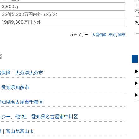
3,600万
2
33億5,300万円内外（25/3）
19億9,300万円内外
3
カテゴリー：
大型倒産
,
東京
,
関東
債
新
▶
警備保障｜大分県大分市
▶
｜愛知県知多市
▶
｜愛知県名古屋市千種区
エナジー、他1社｜愛知県名古屋市中川区
所｜富山県富山市