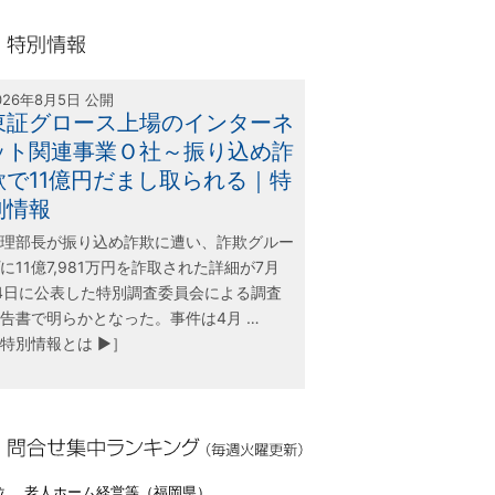
olink21
別情報
026年8月5日 公開
東証グロース上場のインターネ
ット関連事業Ｏ社～振り込め詐
欺で11億円だまし取られる｜特
別情報
理部長が振り込め詐欺に遭い、詐欺グルー
に11億7,981万円を詐取された詳細が7月
4日に公表した特別調査委員会による調査
告書で明らかとなった。事件は4月 …
特別情報とは ▶］
合せ集中ランキング（毎週火曜更新）
位 老人ホーム経営等（福岡県）