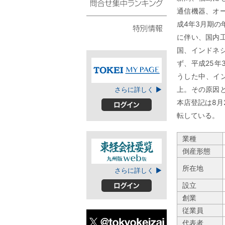
スト
通信機器、オ
問合せ集中ランキング
成4年3月期の
に伴い、国内
特別情報
国、インドネ
ず、平成25年
うした中、イ
TOKEIマイページ
上。その原因
さらに詳しく ▶
本店登記は8月
ログイン
転している。
業種
倒産形態
東経会社要覧web
所在地
さらに詳しく ▶
版
設立
ログイン
創業
従業員
代表者