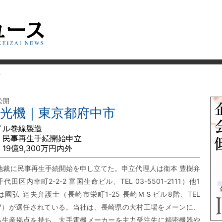
市
公開
陽光機｜東京都府中市
イル巻線製造
 民事再生手続開始申立
19億9,300万円内外
地裁に民事再生手続開始を申し立てた。申立代理人は衞本 豊樹弁
田区内幸町2-2-2 富国生命ビル、TEL 03-5501-2111）他1
國弘 達夫弁護士（長崎市栄町1-25 長崎ＭＳビル8階、TEL
-6607）が選任されている。当社は、長崎県の大村工場をメーンに、
も生産拠点を持ち、大手電機メーカーを主力受注先に精密機器や