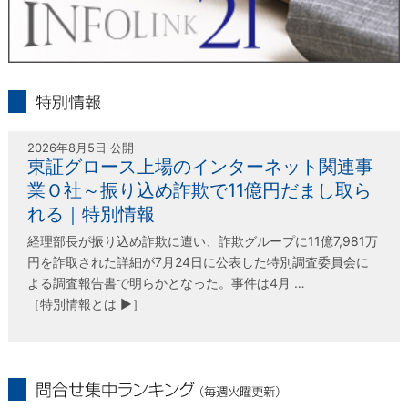
infolink21
特別情報
2026年8月5日 公開
東証グロース上場のインターネット関連事
業Ｏ社～振り込め詐欺で11億円だまし取ら
れる｜特別情報
経理部長が振り込め詐欺に遭い、詐欺グループに11億7,981万
円を詐取された詳細が7月24日に公表した特別調査委員会に
よる調査報告書で明らかとなった。事件は4月 …
［特別情報とは ▶］