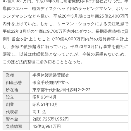
42億6,981万円。平成16年8月に明治機械(株)の子会社となった。半
導体ウエハー、磁気ディスクヘッド用のラッピングマシン、ポリッ
シングマシンなどを扱い、平成20年3月期には年商25億2,400万円
内外を上げていた。しかし、リーマン・ショックによる受注激減で
平成22年3月期の年商は9,700万円内外にダウン。長期滞留債権に貸
倒引当金を計上したことで20億4,900万円内外の最終赤字を計上
し、多額の債務超過に陥っていた。平成23年3月には事業を他社に
譲渡し、以後は休眠状態となっていたが、今後の展望もないため、
このほど法的整理に踏み切ることとなった。
業種
半導体製造装置販売
倒産形態
破産手続開始申立へ
所在地
東京都千代田区神田多町2-2-22
設立
昭和63年4月
創業
昭和51年10月
代表者
高工 弘
資本金
2億8,725万1,952円
負債総額
42億6,981万円