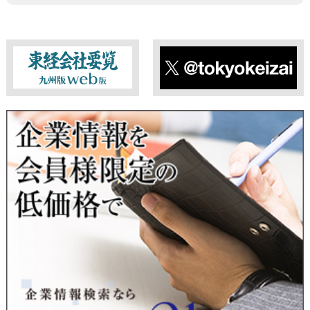
ことなく、個人情報を第三者に提供することはありません。ま
た、当該情報を業務委託することもありません。
■ 個人情報提供の任意性及び留意点
個人情報のご提供は任意ですが、必要な個人情報をご提供いた
だけなかった場合は、上記利用目的を達成できない場合があり
ますのでご了承ください。
東経会社要覧web版
X
■ 通知・開示・訂正・追加・削除・利用停止・提供停止について
当社は、本人が自己の個人情報について、通知・開示・訂正・
追加・削除・利用停止・提供停止の希望がございましたら、本
人または代理人の請求応じて、個人データの通知・開示・訂
正・追加・削除・利用停止・提供停止の請求に応じます。
受付方法は、本人確認資料（運転免許証、パスポート何れかの
コピー）、「個人情報取扱申請書」「委任状」（代理人による
申請の場合のみ必要となります）を当社宛にお送り下さい。
＜個人情報保護に関するお問合せ・相談窓口＞
東京経済株式会社
〒802-0004 北九州市小倉北区鍛冶町2丁目5-11（第一東経ビ
ル）
フリーダイヤル 0120-55-9986
受付時間 平日9：00～17：00