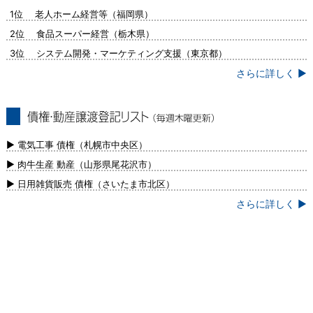
問合せ集中ランキング（毎週火曜更新）
1位 老人ホーム経営等（福岡県）
2位 食品スーパー経営（栃木県）
3位 システム開発・マーケティング支援（東京都）
さらに詳しく ▶
債権・動産譲渡登記リスト（毎週木曜更
新）
▶ 電気工事 債権（札幌市中央区）
▶ 肉牛生産 動産（山形県尾花沢市）
▶ 日用雑貨販売 債権（さいたま市北区）
さらに詳しく ▶