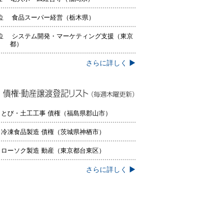
位 食品スーパー経営（栃木県）
位 システム開発・マーケティング支援（東京
都）
さらに詳しく ▶
権・動産譲渡登記リスト（毎週木曜更
）
 とび・土工工事 債権（福島県郡山市）
 冷凍食品製造 債権（茨城県神栖市）
 ローソク製造 動産（東京都台東区）
さらに詳しく ▶