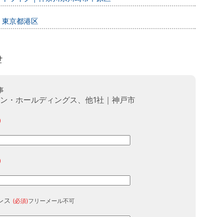
｜東京都港区
事
ョン・ホールディングス、他1社｜神戸市
)
)
レス
(必須)
フリーメール不可