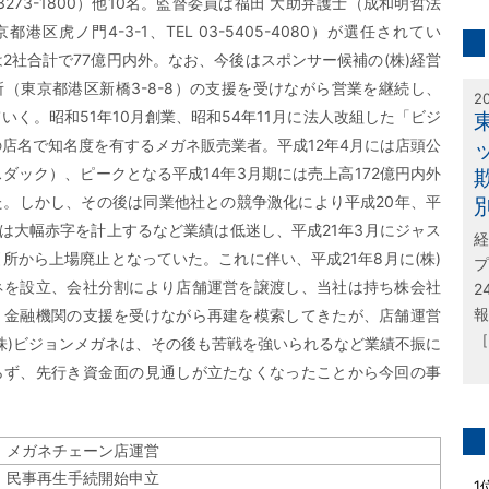
03-3273-1800）他10名。監督委員は福田 大助弁護士（成和明哲法
inf
港区虎ノ門4-3-1、TEL 03-5405-4080）が選任されてい
2社合計で77億円内外。なお、今後はスポンサー候補の(株)経営
特
（東京都港区新橋3-8-8）の支援を受けながら営業を継続し、
2
いく。昭和51年10月創業、昭和54年11月に法人改組した「ビジ
店名で知名度を有するメガネ販売業者。平成12年4月には店頭公
ダック）、ピークとなる平成14年3月期には売上高172億円内外
た。しかし、その後は同業他社との競争激化により平成20年、平
には大幅赤字を計上するなど業績は低迷し、平成21年3月にジャス
経
所から上場廃止となっていた。これに伴い、平成21年8月に(株)
プ
ネを設立、会社分割により店舗運営を譲渡し、当社は持ち株会社
2
報
。金融機関の支援を受けながら再建を模索してきたが、店舗運営
［
株)ビジョンメガネは、その後も苦戦を強いられるなど業績不振に
らず、先行き資金面の見通しが立たなくなったことから今回の事
メガネチェーン店運営
問
民事再生手続開始申立
1