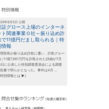
olink21
別情報
026年8月5日 公開
東証グロース上場のインターネ
ット関連事業Ｏ社～振り込め詐
欺で11億円だまし取られる｜特
別情報
理部長が振り込め詐欺に遭い、詐欺グルー
に11億7,981万円を詐取された詳細が7月
4日に公表した特別調査委員会による調査
告書で明らかとなった。事件は4月 …
特別情報とは ▶］
合せ集中ランキング（毎週火曜更新）
位 老人ホーム経営等（福岡県）