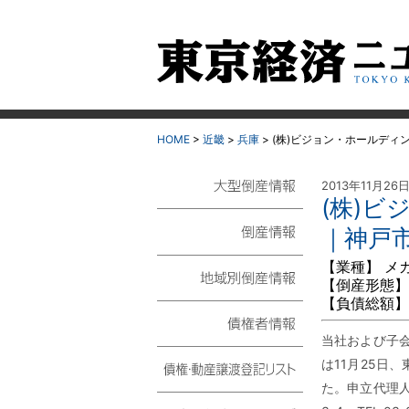
HOME
>
近畿
>
兵庫
>
(株)ビジョン・ホールディ
2013年11月26
(株)
大型倒産情報
｜神戸
倒産情報
【業種】 メ
【倒産形態】
【負債総額】
地域別倒産情報
当社および子会
債権者情報
は11月25日
た。申立代理人
債権・動産譲渡登記リ