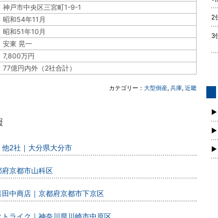
神戸市中央区三宮町1-9-1
2
昭和54年11月
昭和51年10月
3
安東 晃一
7,800万円
77億円内外（2社合計）
カテゴリー：
大型倒産
,
兵庫
,
近畿
債
新
▶
▶
、他2社｜大分県大分市
▶
都府京都市山科区
丸喜田中商店｜京都府京都市下京区
レクトライク｜神奈川県川崎市中原区