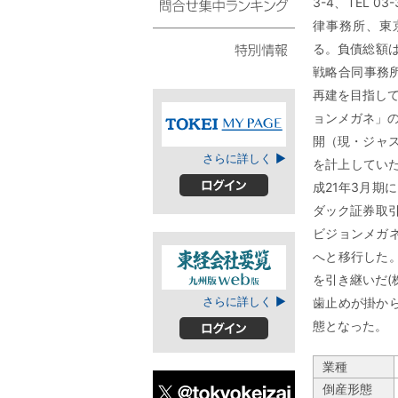
3-4、TEL 
スト
律事務所、東京都
問合せ集中ランキング
る。負債総額は
戦略合同事務所
特別情報
再建を目指して
ョンメガネ」の
開（現・ジャス
TOKEIマイページ
さらに詳しく ▶
を計上してい
成21年3月期
ログイン
ダック証券取引
ビジョンメガ
へと移行した
を引き継いだ(
東経会社要覧web
さらに詳しく ▶
歯止めが掛か
版
態となった。
ログイン
業種
倒産形態