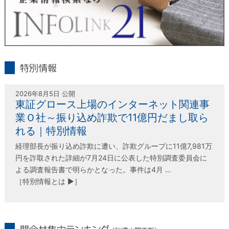
infolink21
特別情報
2026年8月5日 公開
東証グロース上場のインターネット関連事
業Ｏ社～振り込め詐欺で11億円だまし取ら
れる｜特別情報
経理部長が振り込め詐欺に遭い、詐欺グループに11億7,981万
円を詐取された詳細が7月24日に公表した特別調査委員会に
よる調査報告書で明らかとなった。事件は4月 …
［特別情報とは ▶］