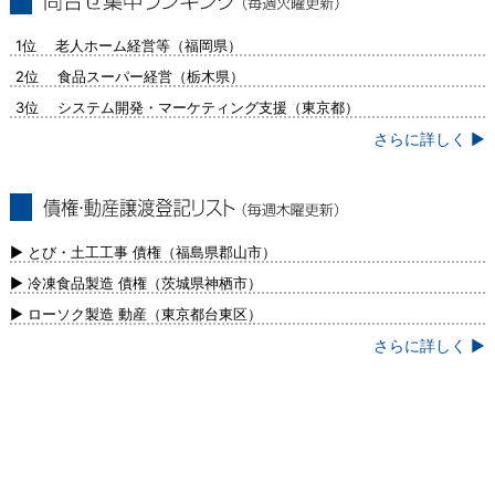
問合せ集中ランキング（毎週火曜更新）
1位 老人ホーム経営等（福岡県）
2位 食品スーパー経営（栃木県）
3位 システム開発・マーケティング支援（東京都）
さらに詳しく ▶
債権・動産譲渡登記リスト（毎週木曜更
新）
▶ とび・土工工事 債権（福島県郡山市）
▶ 冷凍食品製造 債権（茨城県神栖市）
▶ ローソク製造 動産（東京都台東区）
さらに詳しく ▶