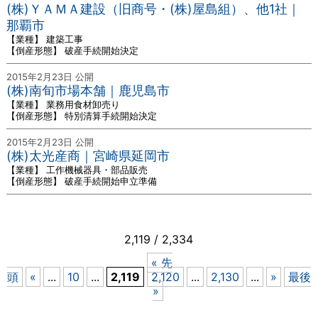
(株)ＹＡＭＡ建設（旧商号・(株)屋島組）、他1社｜
那覇市
【業種】 建築工事
【倒産形態】 破産手続開始決定
2015年2月23日 公開
(株)南旬市場本舗｜鹿児島市
【業種】 業務用食材卸売り
【倒産形態】 特別清算手続開始決定
2015年2月23日 公開
(株)太光産商｜宮崎県延岡市
【業種】 工作機械器具・部品販売
【倒産形態】 破産手続開始申立準備
2,119 / 2,334
« 先
頭
«
...
10
...
2,119
2,120
...
2,130
...
»
最後
»