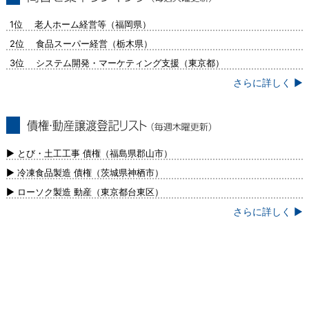
問合せ集中ランキング（毎週火曜更新）
1位 老人ホーム経営等（福岡県）
2位 食品スーパー経営（栃木県）
3位 システム開発・マーケティング支援（東京都）
さらに詳しく ▶
債権・動産譲渡登記リスト（毎週木曜更
新）
▶ とび・土工工事 債権（福島県郡山市）
▶ 冷凍食品製造 債権（茨城県神栖市）
▶ ローソク製造 動産（東京都台東区）
さらに詳しく ▶