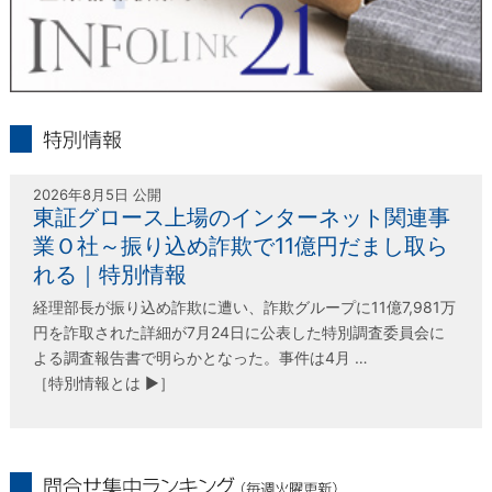
infolink21
特別情報
2026年8月5日 公開
東証グロース上場のインターネット関連事
業Ｏ社～振り込め詐欺で11億円だまし取ら
れる｜特別情報
経理部長が振り込め詐欺に遭い、詐欺グループに11億7,981万
円を詐取された詳細が7月24日に公表した特別調査委員会に
よる調査報告書で明らかとなった。事件は4月 …
［特別情報とは ▶］