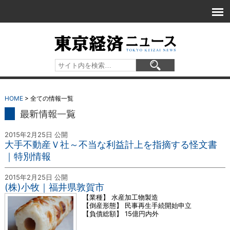
HOME
> 全ての情報一覧
情報一覧
2015年2月25日 公開
大手不動産Ｖ社～不当な利益計上を指摘する怪文書
｜特別情報
2015年2月25日 公開
(株)小牧｜福井県敦賀市
【業種】 水産加工物製造
【倒産形態】 民事再生手続開始申立
【負債総額】 15億円内外